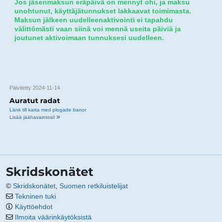
Jos jäsenmaksun eräpäivä on mennyt ohi, ja maksu
unohtunut, käyttäjätunnukset lakkaavat toimimasta.
Maksun jälkeen uudelleenaktivointi ei tapahdu
välittömästi vaan siinä voi mennä useita päiviä ja
joutunet aktivoimaan tunnuksesi uudelleen.
Päivitetty 2024-11-14
Auratut radat
Länk till karta med plogade banor
Lisää jäähavaintosi!
Skridskonätet
©
Skridskonätet
,
Suomen retkiluistelijat
Tekninen tuki
Käyttöehdot
Ilmoita väärinkäytöksistä