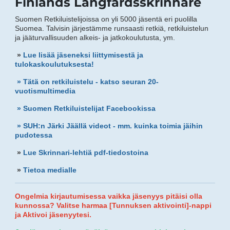
Finlands Långfärdsskrinnare
Suomen Retkiluistelijoissa on yli 5000 jäsentä eri puolilla
Suomea. Talvisin järjestämme runsaasti retkiä, retkiluistelun
ja jääturvallisuuden alkeis- ja jatkokoulutusta, ym.
»
Lue lisää jäseneksi liittymisestä ja
tulokaskoulutuksesta!
» Tätä on retkiluistelu - katso seuran 20-
vuotismultimedia
»
Suomen Retkiluistelijat Facebookissa
»
SUH:n Järki Jäällä videot - mm. kuinka toimia jäihin
pudotessa
»
Lue Skrinnari-lehtiä pdf-tiedostoina
»
Tietoa medialle
Ongelmia kirjautumisessa vaikka jäsenyys pitäisi olla
kunnossa? Valitse harmaa [Tunnuksen aktivointi]-nappi
ja Aktivoi jäsenyytesi.